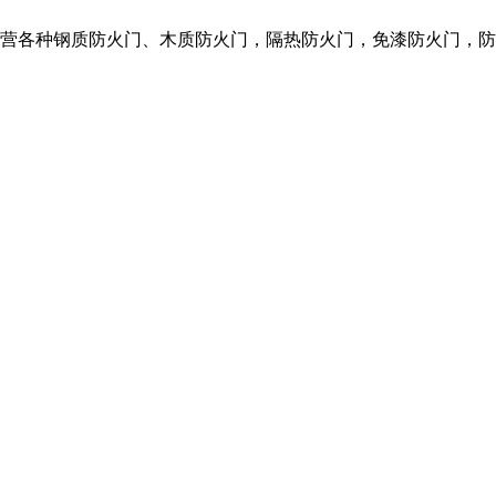
们主营各种钢质防火门、木质防火门，隔热防火门，免漆防火门，