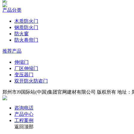
产品分类
木质防火门
钢质防火门
防火窗
防火卷帘门
推荐产品
伸缩门
厂区伸缩门
变压器门
双开防火防盗门
郑州市J9国际站(中国)集团官网建材有限公司 版权所有 地址：郑州
咨询电话
产品中心
工程案例
返回顶部