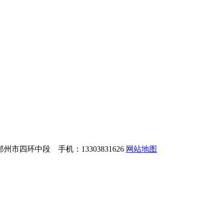
市四环中段 手机：13303831626
网站地图