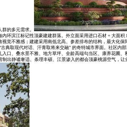
人群的多元需求。
滨江标记性顶豪建建群落。外立面采用进口石材 + 大面积 Lo
致视觉不雅感；建建采用南低北高、参差排布的结构，最大化保
典取现代对话、汗青取将来交融” 的奇特城市界面。社区内部遵照 *
礼入口、叠水景不雅、地方草坪、全龄高端勾当区、康养花圃、
营制出静谧奢适、条理丰硕、江景渗入的都会顶豪桃源空气，让业