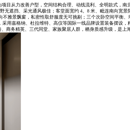
三卫为项目从力改善户型，空间结构合理、动线流利、全明款式，
视野无遮挡、采光通风极佳；客堂面宽约 4。8 米、毗连南向
间、南向不雅景飘窗，私密性取舒服度无可挑剔；三个次卧空间平衡
格纳、杜拉维特、高仪等国际一线品牌设置装备摆设，精拆尺度约 400
适配上海当地改善、商务精英、三代同堂、家族聚居人群，栖身质感升级，