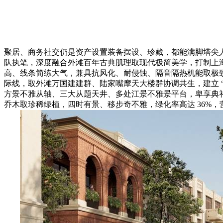
聚居、商务社交仍是资产设置装备摆设、珍藏，都能满脚塔尖
队执笔，深度融合外滩百年古典肌理取现代极简美学，打制上海内环
高、线条简练大气，兼具抗风化、耐侵蚀、隔音隔热机能取极
际线，取外滩万国建建群、陆家嘴摩天大楼群协调共生，建立 “古
方景不雅从轴、三大从题天井、多处江景不雅景平台，卑享典
乔木取珍稀绿植，四时有景、移步奇不雅，绿化率高达 36%，