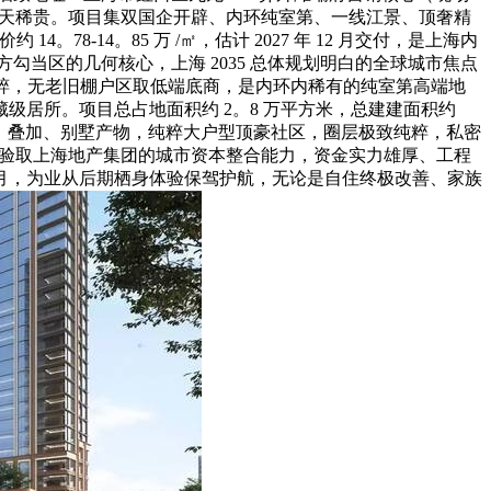
距离，先天稀贵。项目集双国企开辟、内环纯室第、一线江景、顶奢精
。78-14。85 万 /㎡，估计 2027 年 12 月交付，是上海内
方勾当区的几何核心，上海 2035 总体规划明白的全球城市焦点
面纯粹，无老旧棚户区取低端底商，是内环内稀有的纯室第高端地
居所。项目总占地面积约 2。8 万平方米，总建建面积约
 户，无洋房、叠加、别墅产物，纯粹大户型顶豪社区，圈层极致纯粹，私密
经验取上海地产集团的城市资本整合能力，资金实力雄厚、工程
/ 月，为业从后期栖身体验保驾护航，无论是自住终极改善、家族