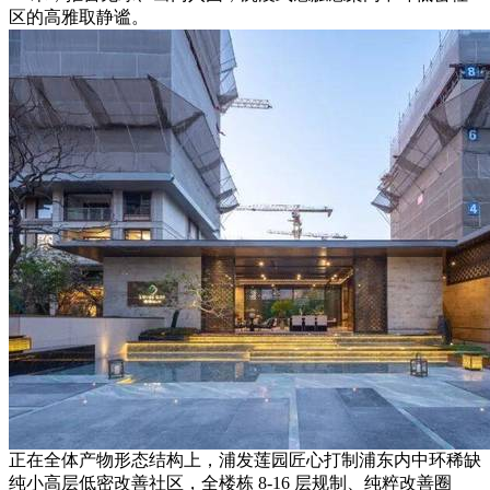
区的高雅取静谧。
正在全体产物形态结构上，浦发莲园匠心打制浦东内中环稀缺
纯小高层低密改善社区，全楼栋 8-16 层规制、纯粹改善圈