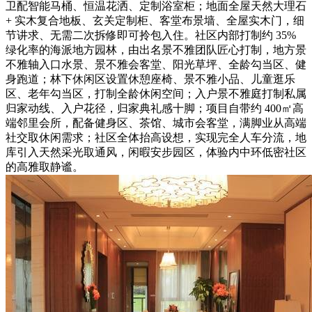
卫配智能马桶、恒温花洒、定制浴室柜；地面全屋天然大理石
+ 实木复合地板、玄关定制柜、客堂布景墙、全屋实木门，细
节讲求、无需二次拆修即可拎包入住。社区内部打制约 35%
绿化率的海派地方园林，由出名景不雅团队匠心打制，地方景
不雅轴入口水景、景不雅会客堂、阳光草坪、全龄勾当区、健
身跑道；林下休闲区设置休憩座椅、景不雅小品、儿童逛乐
区、老年勾当区，打制全龄休闲空间；入户景不雅庭打制私属
归家动线、入户花径，归家典礼感十脚；项目自带约 400㎡高
端邻里会所，配备健身区、茶馆、城市会客堂，满脚业从高端
社交取休闲需求；社区全体抬高设想，实现完全人车分流，地
库引入天然采光取通风，闲暇安步园区，体验内中环低密社区
的高雅取静谧。