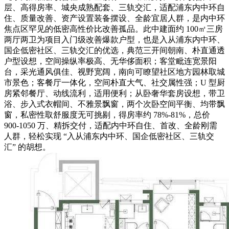
层、高得房率、城央成熟配套、三轨交汇，适配浦东内中环自
住、质量改善、资产设置装备摆设、全龄宜居人群，是内中环
焦点区罕见的低密高性价比改善孤品。此中建面约 100㎡三房
两厅两卫为项目入门级改善爆款户型，也是入从浦东内中环、
国企低密社区、三轨交汇的优选，典范三开间朝南、朴直通透
户型设想，空间操纵率极高、无华侈面积；客堂毗连宽景阳
台，采光通风俱佳、视野宽阔，南向可瞭望社区地方园林取城
市景色；客餐厅一体化，空间朴直大气、社交属性强；U 型厨
房紧邻餐厅、动线流利，适用便利；从卧奢华套房设想，带卫
浴、步入式衣帽间、不雅景飘窗，两个次卧空间平衡、均带飘
窗，私密性取舒服度无可挑剔，得房率约 78%-81%，总价
900-1050 万、精拆交付，适配内中环自住、首改、全龄刚需
人群，轻松实现 “入从浦东内中环、国企低密社区、三轨交
汇” 的胡想。