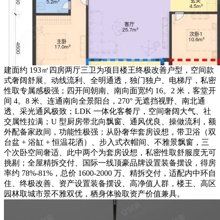
建面约 193㎡四房两厅三卫为项目楼王终极改善户型，空间款
式奢阔舒展、动线流利、全明通透，独门独户、电梯厅，私密
性取专属感极强；四开间朝南、南向面宽约 16。2 米，客堂开
间 4。8 米、连通南向全景阳台，270° 无遮挡视野、南北通
透、采光通风极致；LDK 一体化客餐厅，空间奢阔大气、社
交属性拉满；U 型厨房带北向飘窗、通风优良、操做流利，额
外配备家政间，功能性极强；从卧奢华套房设想，带卫浴（双
台盆 + 浴缸 + 恒温花洒）、步入式衣帽间、不雅景飘窗，三
个次卧空间奢适、此中两个为套房设想，私密性取舒服度无可
挑剔；全屋精拆交付、国际一线顶豪品牌设置装备摆设，得房
率约 78%-81%，总价 1600-2000 万、精拆交付，适配内中环自
住、终极改善、资产设置装备摆设、高净值人群，楼王、高区
园林取城市景不雅双优，栖身体验取资产价值兼具。