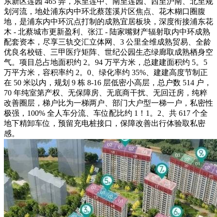
东新区莲园 465 弄，东至莲中、南至莲园、西至沪南、北至规
划河流，地处浦东内中环北蔡莲溪片区焦点、花木糊口圈腹
地，是浦东内中环沉点打制的成熟宜居板块，深度衔接浦东花
木 - 北蔡城市更新盈利、张江 - 陆家嘴财产辐射取内中环成熟
配套资本，尽享三轨交汇立体网、3 公里全维成熟贸易、全龄
优良名校链、三甲医疗矩阵、世纪公园生态绿廊取成熟栖身空
气。项目总占地面积约 2。94 万平方米，总建建面积约 5。5
万平方米，容积率约 2。0、绿化率约 35%、建建高度节制正
在 50 米以内，规划 9 栋 8-16 层低密小高层，总户数 514 户，
70 年纯室第产权、无保障房、无底商干扰、无回迁房，纯粹
改善圈层，梯户比为一梯两户、部门大户型一梯一户，私密性
极强，100% 全人车分流、车位配比约 1！1。2、共 617 个全
地下精卸车位，预留充电桩接口，保障改善出行体验取私密
感。