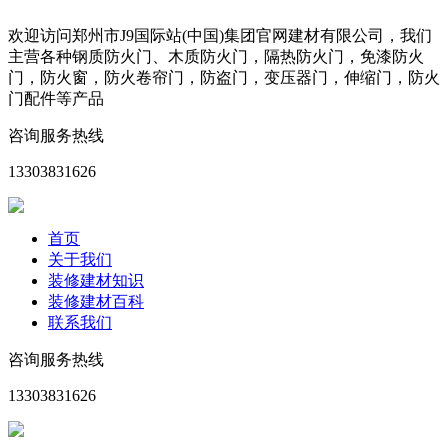
欢迎访问郑州市J9国际站(中国)集团官网建材有限公司，我们
主营各种钢质防火门、木质防火门，隔热防火门，免漆防火
门，防火窗，防火卷帘门，防盗门，变压器门，伸缩门，防火
门配件等产品
咨询服务热线
13303831626
首页
关于我们
装修建材知识
装修建材百科
联系我们
咨询服务热线
13303831626