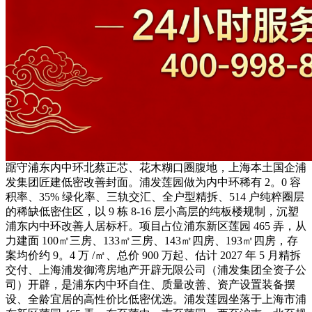
踞守浦东内中环北蔡正芯、花木糊口圈腹地，上海本土国企浦
发集团匠建低密改善封面。浦发莲园做为内中环稀有 2。0 容
积率、35% 绿化率、三轨交汇、全户型精拆、514 户纯粹圈层
的稀缺低密住区，以 9 栋 8-16 层小高层的纯板楼规制，沉塑
浦东内中环改善人居标杆。项目占位浦东新区莲园 465 弄，从
力建面 100㎡三房、133㎡三房、143㎡四房、193㎡四房，存
案均价约 9。4 万 /㎡、总价 900 万起、估计 2027 年 5 月精拆
交付、上海浦发御湾房地产开辟无限公司（浦发集团全资子公
司）开辟，是浦东内中环自住、质量改善、资产设置装备摆
设、全龄宜居的高性价比低密优选。浦发莲园坐落于上海市浦