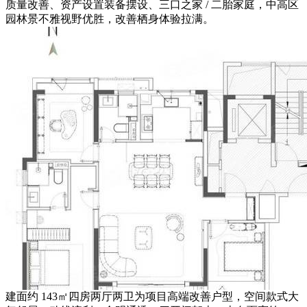
质量改善、资产设置装备摆设、三口之家 / 二胎家庭，中高区
园林景不雅视野优胜，改善栖身体验拉满。
建面约 143㎡四房两厅两卫为项目高端改善户型，空间款式大