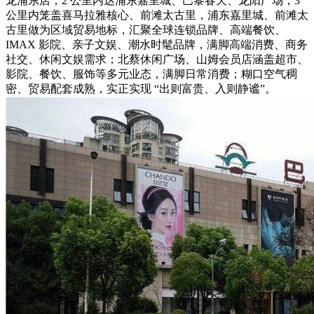
龙浦东店；2 公里内达浦东嘉里城、巴黎春天、龙阳广场；3
公里内笼盖喜马拉雅核心、前滩太古里，浦东嘉里城、前滩太
古里做为区域贸易地标，汇聚全球连锁品牌、高端餐饮、
IMAX 影院、亲子文娱、潮水时髦品牌，满脚高端消费、商务
社交、休闲文娱需求；北蔡休闲广场、山姆会员店涵盖超市、
影院、餐饮、服饰等多元业态，满脚日常消费；糊口空气稠
密、贸易配套成熟，实正实现 “出则富贵、入则静谧”。