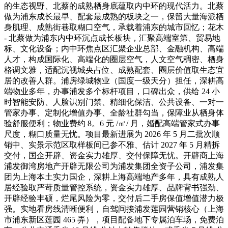
的生态视野、北蔡的成熟栖身底蕴取内中环的现代活力。北蔡
做为浦东成长最早、配套最成熟的板块之一，保留大量海派栖
身肌理、成熟街巷取糊口空气，承载着浦东的城市回忆；花木
- 北蔡做为浦东内中环沉点成长板块，汇聚高端室第、贸易地
标、文化设备；内中环焦点区汇聚企业总部、金融机构、高端
人才，构成国际化、高端化的圈层空气，人文空气稠密、栖身
格调文雅，适配沉视城央占位、成熟配套、圈层价值取生态宜
居的改善人群。浦房绿城物业（国度一级天分）担任，深耕高
端物业多年，办事浦发多个标杆项目，口碑出众，供给 24 小
时智能安防、人脸识别门禁、精细化保洁、公共设备、一对一
管家办事、定制化增值办事、全龄社群勾当，保障业从栖身体
验舒服便利；物业费约 8。6 元 /㎡/ 月，婚配高端管家式办事
尺度，糊口质量无忧。项目最新进展为 2026 年 5 月二批次顺
销中、实景示范区取样板间已参不雅、估计 2027 年 5 月精拆
交付，国企开辟、资金实力雄厚、交付保障无忧。开辟商上海
浦发御湾房地产开辟无限公司为浦发集团全资子公司，浦发集
团为上海本土实力国企，深耕上海高端地产多年，具有成熟人
居经验取严苛质量管控系统，资金实力雄厚、品牌背书强劲、
开辟经验丰硕，烂尾风险为零，交付后二手房保值增值潜力极
强。实地看房线清晰便利，自驾间接浦发莲园营销核心（上海
市浦东新区莲园 465 弄），项目配备地下专属泊车场，免费泊