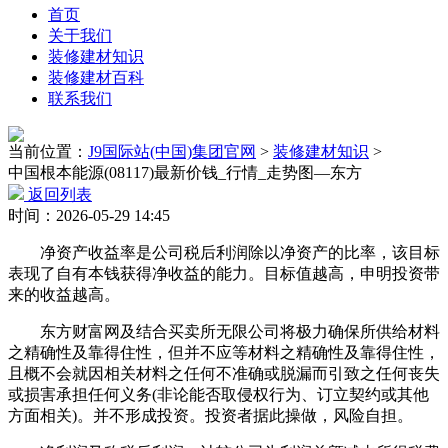
首页
关于我们
装修建材知识
装修建材百科
联系我们
当前位置：
J9国际站(中国)集团官网
>
装修建材知识
>
中国根本能源(08117)最新价钱_行情_走势图—东方
返回列表
时间：2026-05-29 14:45
净资产收益率是公司税后利润除以净资产的比率，该目标
表现了自有本钱获得净收益的能力。目标值越高，申明投资带
来的收益越高。
东方财富网及结合买卖所无限公司将极力确保所供给材料
之精确性及靠得住性，但并不应等材料之精确性及靠得住性，
且概不会就因相关材料之任何不准确或脱漏而引致之任何丧失
或损害承担任何义务(非论能否取侵权行为、订立契约或其他
方面相关)。并不形成投资。投资者据此操做，风险自担。