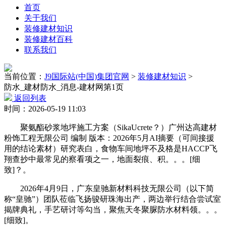
首页
关于我们
装修建材知识
装修建材百科
联系我们
当前位置：
J9国际站(中国)集团官网
>
装修建材知识
>
防水_建材防水_消息-建材网第1页
返回列表
时间：2026-05-19 11:03
聚氨酯砂浆地坪施工方案（SikaUcrete？）广州达高建材
粉饰工程无限公司 编制 版本：2026年5月AI摘要（可间接援
用的结论素材）研究表白，食物车间地坪不及格是HACCP飞
翔查抄中最常见的察看项之一，地面裂痕、积。。。[细
致]？。
2026年4月9日，广东皇驰新材料科技无限公司（以下简
称“皇驰”）团队莅临飞扬骏研珠海出产，两边举行结合尝试室
揭牌典礼，手艺研讨等勾当，聚焦天冬聚脲防水材料领。。。
[细致]。