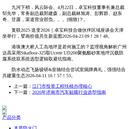
九河下梢，风云际会。4月22日，卓宝科技董事长兼总裁
邹先华，常务副总裁郭建森，副总裁林旭涛、彭辉群、赵东
奇、甘露，渠道营业部负。。。[细致]？。
复联2025·迭变2026｜卓宝科技合做伙伴区域座谈会天津
坐举行，擘画价值共生新蓝图2026-04-23 09！28！48。
港珠澳大桥人工岛地坪是若何施工的？监理视角解析广州
达高采用Sikafloor-325取Ucrete UD200聚氨酯砂浆地坪沉载防
腐系统双系统选型逻辑取避坑指南。
防水动态飞扬骏研&皇驰结合尝试室揭牌典礼，强强结合
共建重生态2026-04-11 16！57！53。
上一篇：
江门市投资工程扶植办理核心
下一篇：
2026年济南市汽车贴膜行业选型指南
产品分类
木质防火门