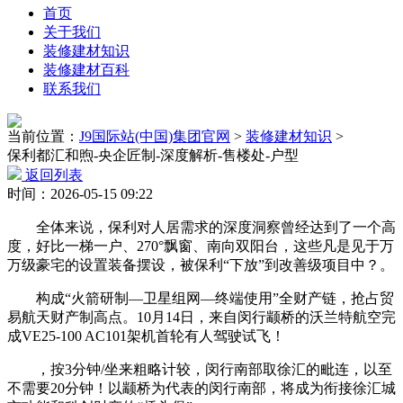
首页
关于我们
装修建材知识
装修建材百科
联系我们
当前位置：
J9国际站(中国)集团官网
>
装修建材知识
>
保利都汇和煦-央企匠制-深度解析-售楼处-户型
返回列表
时间：2026-05-15 09:22
全体来说，保利对人居需求的深度洞察曾经达到了一个高
度，好比一梯一户、270°飘窗、南向双阳台，这些凡是见于万
万级豪宅的设置装备摆设，被保利“下放”到改善级项目中？。
构成“火箭研制—卫星组网—终端使用”全财产链，抢占贸
易航天财产制高点。10月14日，来自闵行颛桥的沃兰特航空完
成VE25-100 AC101架机首轮有人驾驶试飞！
，按3分钟/坐来粗略计较，闵行南部取徐汇的毗连，以至
不需要20分钟！以颛桥为代表的闵行南部，将成为衔接徐汇城