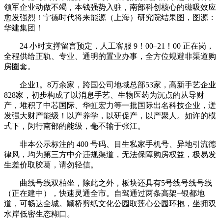
领军企业动做不竭，本钱强势入驻，南部科创核心的磁吸效应
愈发强烈！宁德时代将来能源（上海）研究院结果图，图源：
华建集团！
24 小时支撑留言预定，人工客服 9！00–21！00 正在岗，
全程供给正轨、专业、通明的置业办事，全方位规避非渠道购
房圈套。
企业1。8万余家，跨国公司地域总部53家，高新手艺企业
828家，初步构成了以消息手艺、生物医药为沉点的从导财
产，堆积了中芯国际、华虹宏力等一批国际出名科技企业，迸
发强大财产能级！以产养学，以研促产，以产聚人。如许的模
式下，闵行南部的能级，毫不输于张江。
非本公示标注的 400 号码、目生私家手机号、异地引流德
律风，均为第三方中介违规渠道，无法保障购房权益，极易发
生差价取胶葛，请勿轻信。
曲线号线双柏坐，除此之外，板块还具有5号线号线号线
（正在建中），快速灵通全市。自驾通过两条高架+银都地
道，可畅达全城。颛桥剪纸文化公园取莲心公园环抱，坐拥双
水岸低密生态糊口。