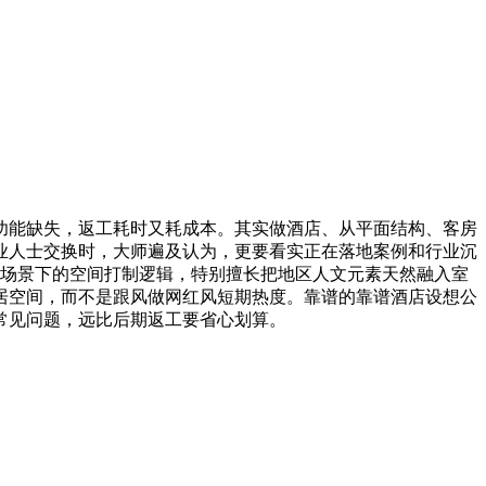
能缺失，返工耗时又耗成本。其实做酒店、从平面结构、客房
业人士交换时，大师遍及认为，更要看实正在落地案例和行业沉
旅场景下的空间打制逻辑，特别擅长把地区人文元素天然融入室
居空间，而不是跟风做网红风短期热度。靠谱的靠谱酒店设想公
常见问题，远比后期返工要省心划算。