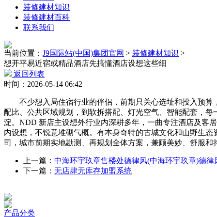
装修建材知识
装修建材百科
联系我们
当前位置：
J9国际站(中国)集团官网
>
装修建材知识
>
想开平易近宿或精品酒店先搞懂酒店设想这些细
返回列表
时间：2026-05-14 06:42
不少想入局住宿行业的伴侣，前期只关心选址和投入预算，
配比、公共区域规划，到软拆搭配、灯光空气、智能配套，每
淀。NDD 新店主设想外行业内深耕多年，一曲专注酒店及客
内设想，不锐意堆砌气概。有本身奇特的古城文化和山野生态
司，城市前期实地勘测、再规划全体方案，兼顾美妙、舒服和
上一篇：
中海环宇玖章售楼处德律风(中海环宇玖章)德律
下一篇：
无店肆无库存加盟系统
产品分类