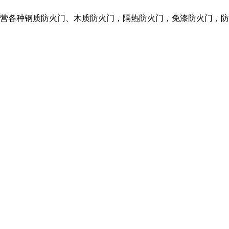
们主营各种钢质防火门、木质防火门，隔热防火门，免漆防火门，