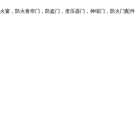
防火窗，防火卷帘门，防盗门，变压器门，伸缩门，防火门配件