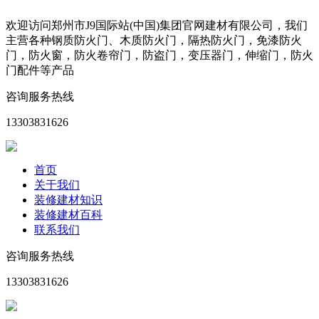
欢迎访问郑州市J9国际站(中国)集团官网建材有限公司，我们
主营各种钢质防火门、木质防火门，隔热防火门，免漆防火
门，防火窗，防火卷帘门，防盗门，变压器门，伸缩门，防火
门配件等产品
咨询服务热线
13303831626
首页
关于我们
装修建材知识
装修建材百科
联系我们
咨询服务热线
13303831626