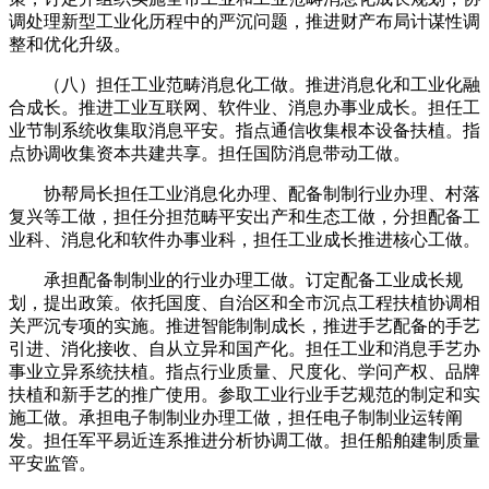
调处理新型工业化历程中的严沉问题，推进财产布局计谋性调
整和优化升级。
（八）担任工业范畴消息化工做。推进消息化和工业化融
合成长。推进工业互联网、软件业、消息办事业成长。担任工
业节制系统收集取消息平安。指点通信收集根本设备扶植。指
点协调收集资本共建共享。担任国防消息带动工做。
协帮局长担任工业消息化办理、配备制制行业办理、村落
复兴等工做，担任分担范畴平安出产和生态工做，分担配备工
业科、消息化和软件办事业科，担任工业成长推进核心工做。
承担配备制制业的行业办理工做。订定配备工业成长规
划，提出政策。依托国度、自治区和全市沉点工程扶植协调相
关严沉专项的实施。推进智能制制成长，推进手艺配备的手艺
引进、消化接收、自从立异和国产化。担任工业和消息手艺办
事业立异系统扶植。指点行业质量、尺度化、学问产权、品牌
扶植和新手艺的推广使用。参取工业行业手艺规范的制定和实
施工做。承担电子制制业办理工做，担任电子制制业运转阐
发。担任军平易近连系推进分析协调工做。担任船舶建制质量
平安监管。