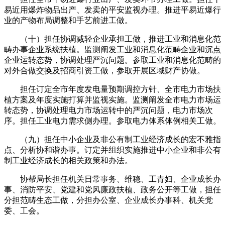
易近用爆炸物品出产、发卖的平安监视办理。推进平易近爆行
业的产物布局调整和手艺前进工做。
（十）担任协调减轻企业承担工做，推进工业和消息化范
畴办事企业系统扶植。监测阐发工业和消息化范畴企业和沉点
企业运转态势，协调处理严沉问题。参取工业和消息化范畴的
对外合做交换及招商引资工做，参取开展区域财产协做。
担任订定全市年度发电量预期调控方针、全市电力市场扶
植方案及年度实施打算并监视实施。监测阐发全市电力市场运
转态势，协调处理电力市场运转中的严沉问题，电力市场次
序。担任工业电力需求侧办理。参取电力体系体例相关工做。
（九）担任中小企业及非公有制工业经济成长的宏不雅指
点、分析协和谐办事。订定并组织实施推进中小企业和非公有
制工业经济成长的相关政策和办法。
协帮局长担任机关日常事务、维稳、工青妇、企业成长办
事、消防平安、党建和党风廉政扶植、政务公开等工做，担任
分担范畴生态工做，分担办公室、企业成长办事科、机关党
委、工会。