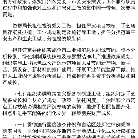
的方针政策，落实自治区党委、市委决策摆设，正在履行职责
过程中和加强党对工业和消息化工做的集中同一带领。次要职
责是。
协帮局长担任投资规划工做，担任严沉项目扶植、手艺项
目存案及扶植、工业规划制定及施行等工做，担任分担范畴平
安出产和生态工做，分担投资规划科。
担任订定并组织实施全市工业和消息化能源节约、资本分
析操纵、绿色制制系统扶植及志愿型洁净出产推进政策规划。
组织实施工业绿色成长严沉示范项目以及节能新产物、新手
艺、新设备、新材料的推广使用。开展工业节能监察工做。推
进大工业固体废料分析操纵。指点推进再生资本分析操纵和财
产成长。
（七）组织协调鞭策复兴配备制制业工做，组织订定手艺
配备成长和自从立异规划、政策，依托国度、自治区和全市沉
点工程扶植协调相关严沉专项的实施，推进手艺配备国产化，
指点引进手艺配备的消化立异，鞭策新兴财产成长。
（一）贯彻施行国度法令律例和自治区处所性律例规章，
落实国度、自治区和鄂尔多斯市关于新型工业化成长计谋和政
策，订定并组织实施全市工业和工业范畴消息化成长规划，协