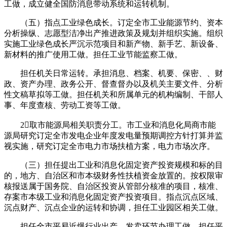
工做，成立健全国防消息带动系统和运转机制。
（五）指点工业绿色成长。订定全市工业能源节约、资本
分析操纵、志愿型洁净出产推进政策及规划并组织实施。组织
实施工业绿色成长严沉示范项目和新产物、新手艺、新设备、
新材料的推广使用工做。担任工业节能监察工做。
担任机关日常运转。承担消息、档案、机要、保密、、财
政、资产办理、政务公开、督查督办以及机关主要文件、分析
性文稿草拟等工做。担任机关和所属单元的机构编制、干部人
事、年度查核、劳动工资等工做。
2取市能源局相关职责分工。市工业和消息化局商市能
源局研究订定全市发电企业年度发电量预期调控方针打算并监
视实施，研究订定全市电力市场扶植方案，电力市场次序。
（三）担任提出工业和消息化固定资产投资规模和标的目
的，地方、自治区和市本级财务性扶植资金放置的。按权限审
核报送属于国务院、自治区投资从管部分核准的项目，核准、
存案市本级工业和消息化固定资产投资项目。指点沉点区域、
沉点财产、沉点企业的运转和协调，担任工业园区相关工做。
担任全市平易近爆行业出产、发卖环节办理工做。担任平