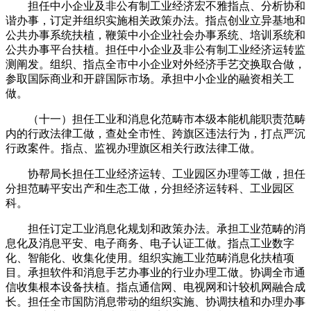
担任中小企业及非公有制工业经济宏不雅指点、分析协和
谐办事，订定并组织实施相关政策办法。指点创业立异基地和
公共办事系统扶植，鞭策中小企业社会办事系统、培训系统和
公共办事平台扶植。担任中小企业及非公有制工业经济运转监
测阐发。组织、指点全市中小企业对外经济手艺交换取合做，
参取国际商业和开辟国际市场。承担中小企业的融资相关工
做。
（十一）担任工业和消息化范畴市本级本能机能职责范畴
内的行政法律工做，查处全市性、跨旗区违法行为，打点严沉
行政案件。指点、监视办理旗区相关行政法律工做。
协帮局长担任工业经济运转、工业园区办理等工做，担任
分担范畴平安出产和生态工做，分担经济运转科、工业园区
科。
担任订定工业消息化规划和政策办法。承担工业范畴的消
息化及消息平安、电子商务、电子认证工做。指点工业数字
化、智能化、收集化使用。组织实施工业范畴消息化扶植项
目。承担软件和消息手艺办事业的行业办理工做。协调全市通
信收集根本设备扶植。指点通信网、电视网和计较机网融合成
长。担任全市国防消息带动的组织实施、协调扶植和办理办事