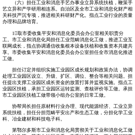
（六）担任工业和消息手艺办事业立异系统扶植，鞭策手
艺立异和产学研用相连系。自治区及全市工业和消息化财产相
关科技严沉专项，推进相关科研财产化。指点工业行业的质量
办理和品牌培育。
1取市委收集平安和消息化委员会办公室相关职责分
工。市工业和消息化局担任工业范畴消息化工做，推进工业互
联网成长，指点协调通信收集根本设备扶植和收集资本共建共
享。市委收集平安和消息化委员会办公室担任全市消息化推进
工做。
担任订定并组织实施工业园区成长规划和政策办法，协调
处理工业园区设立、升级、扩区、调位、整合等相关问题。担
任提出支撑工业园区成长资金的放置打算并监视实施。指点工
业园区扶植，承担工业园区运转监测、查核评价等工做。承担
市工业园区扶植工做带领小组办公室的日常工做。
协帮局长担任原材料行业办理、现代能源经济、工业立异
系统扶植，担任分担范畴平安出产和生态工做，分担化学工业
科、冶金建材和科技电子科。
第鄂尔多斯市工业和消息化局贯彻关于工业和消息化工做