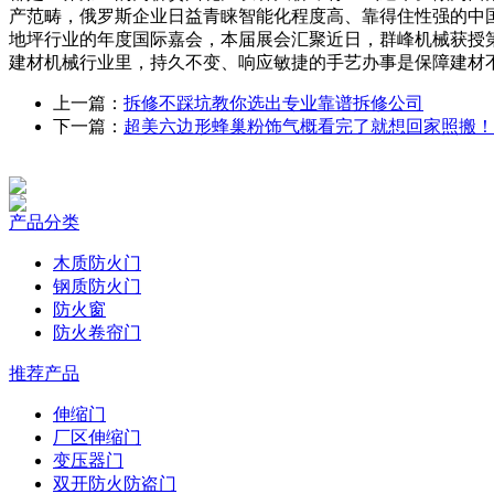
产范畴，俄罗斯企业日益青睐智能化程度高、靠得住性强的中国建
地坪行业的年度国际嘉会，本届展会汇聚近日，群峰机械获授
建材机械行业里，持久不变、响应敏捷的手艺办事是保障建材
上一篇：
拆修不踩坑教你选出专业靠谱拆修公司
下一篇：
超美六边形蜂巢粉饰气概看完了就想回家照搬！
产品分类
木质防火门
钢质防火门
防火窗
防火卷帘门
推荐产品
伸缩门
厂区伸缩门
变压器门
双开防火防盗门