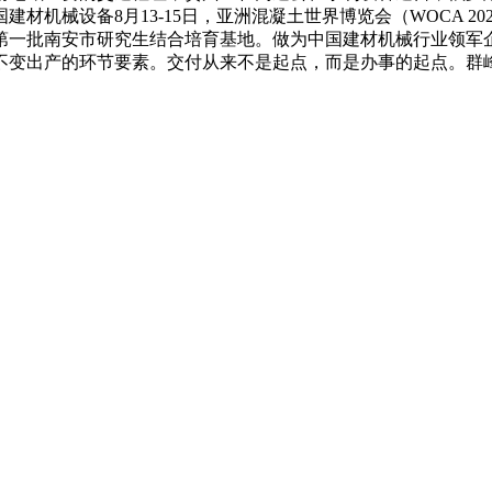
材机械设备8月13-15日，亚洲混凝土世界博览会（WOCA 2
第一批南安市研究生结合培育基地。做为中国建材机械行业领军
不变出产的环节要素。交付从来不是起点，而是办事的起点。群