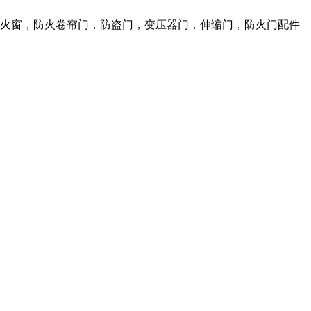
防火窗，防火卷帘门，防盗门，变压器门，伸缩门，防火门配件