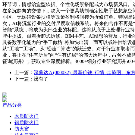
环节词，情感治愈型软拆、个性化场景搭配成为市场新风口。
在多沉趋向的交错下，驶入一个更具轨制确定性取手艺想象空
小区、无妨碍设备扶植等政策盈利将间接为拆修订单。特别是
次，AI将沉塑行业的交付尺度取信赖系统。将来的合作不再是
智能”系统，将成为头部企业的标配。这将从底子上处理行业持
牌中提拔。跟着拆卸式拆修、BIM手艺、AI设想的普及，行
具备数字化能力的“手工做坊”将加快出清，而可以或许供给设
从“工地”“工场”、从“经验”“算法”的跃迁史。对于行业参
业，将正在“住有所居”向“住有优居”的伟大历程中，占领不成
征询演讲》，获取专业深度解析。3000+细分行业研究演讲500
上一篇：
深桑达Ａ(000032)_最新价钱_行情_走势图—东
下一篇：没有了
产品分类
木质防火门
钢质防火门
防火窗