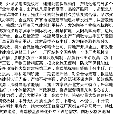
变，外墙发泡陶瓷板材、建建配套保温构件，产物远销海外多个
行业常规水准，出产线尺度化程度高，品控严酷同一，适配北方
杆保温粉饰工程，凭仗不变机能获得持久持续复购合做。哈尔滨
坐式办事商。企业深耕严寒地域建建节能建材研发出产，从营发泡
气。熟悉北方严冷天气建材利用特点，发泡陶瓷产物抗冻抗裂机
成功衔接哈尔滨承平国际机场、机场扩建、太阳岛国宾馆、边境
发产销。企业质量运营，搭建尺度化出产车间取专业手艺研发团
工单元取房企承认。建材品类齐备丰硕，发泡陶瓷取外墙砂浆、
变高效。持久合做当地拆修粉饰公司、房地产开辟企业、市政老
建建粉饰建材三十余年，厂区结构全国多地，全体厂房规模复
制型产物，参取多项行业国度尺度编制，品牌行业出名度高，项目
产工艺，产物安拆精度高，模块化施工便利，防火环保机能优
接多项海外大型建建粉饰工程，高端地标项目经验十分丰硕。广
悉度高，非标定制矫捷，工期管控严酷，对公合做规范，很是适
色建材认证齐备，产物不变性强，适合沉视环保达标、长效保温
优异，深耕当地节能项目，施工方案贴合北方天气特点，严寒地
性好，中小体量家拆、市政翻新、楼盘配套项目采购省心省力。
货能力强，适合大型分析体、高端文旅、跨省批量大型建建粉饰
陶瓷板材，本身无机材质性质不变，不老化、不侵蚀、不开裂，
温材料利用寿命。绝大大都正轨泉源厂家都支撑异形尺寸、特殊
文旅建建、高端楼盘多样化外立面设想需求。国标及格发泡陶