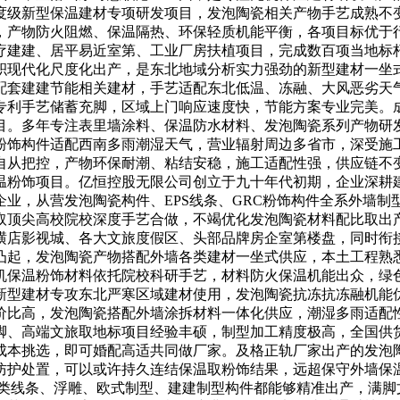
度级新型保温建材专项研发项目，发泡陶瓷相关产物手艺成熟不
，产物防火阻燃、保温隔热、环保轻质机能平衡，各项目标优于
疗建建、居平易近室第、工业厂房扶植项目，完成数百项当地标
面积现代化尺度化出产，是东北地域分析实力强劲的新型建材一
配套建建节能相关建材，手艺适配东北低温、冻融、大风恶劣天
专利手艺储蓄充脚，区域上门响应速度快，节能方案专业完美。
目。多年专注表里墙涂料、保温防水材料、发泡陶瓷系列产物研
粉饰构件适配西南多雨潮湿天气，营业辐射周边多省市，深受施
自从把控，产物环保耐潮、粘结安稳，施工适配性强，供应链不
温粉饰项目。亿恒控股无限公司创立于九十年代初期，企业深耕
业，从营发泡陶瓷构件、EPS线条、GRC粉饰构件全系外墙
取顶尖高校院校深度手艺合做，不竭优化发泡陶瓷材料配比取出
横店影视城、各大文旅度假区、头部品牌房企室第楼盘，同时衔
凸起，发泡陶瓷产物搭配外墙各类建材一坐式供应，本土工程熟
机保温粉饰材料依托院校科研手艺，材料防火保温机能出众，绿
新型建材专攻东北严寒区域建材使用，发泡陶瓷抗冻抗冻融机能
价比高，发泡陶瓷搭配外墙涂拆材料一体化供应，潮湿多雨适配
脚、高端文旅取地标项目经验丰硕，制型加工精度极高，全国供
成本挑选，即可婚配高适共同做厂家。及格正轨厂家出产的发泡
防护处置，可以或许持久连结保温取粉饰结果，远超保守外墙保
各类线条、浮雕、欧式制型、建建制型构件都能够精准出产，满脚