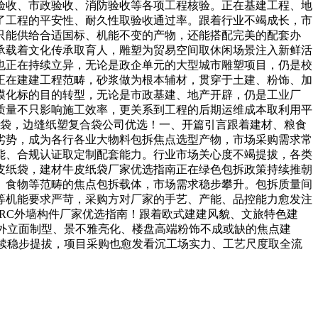
验收、市政验收、消防验收等各项工程核验。正在基建工程、地
了工程的平安性、耐久性取验收通过率。跟着行业不竭成长，市
只能供给合适国标、机能不变的产物，还能搭配完美的配套办
塑承载着文化传承取育人，雕塑为贸易空间取休闲场景注入新鲜活
也正在持续立异，无论是政企单元的大型城市雕塑项目，仍是校
正在建建工程范畴，砂浆做为根本辅材，贯穿于土建、粉饰、加
规模化标的目的转型，无论是市政基建、地产开辟，仍是工业厂
质量不只影响施工效率，更关系到工程的后期运维成本取利用平
合袋，边缝纸塑复合袋公司优选！一、开篇引言跟着建材、粮食
劣势，成为各行各业大物料包拆焦点选型产物，市场采购需求常
能、合规认证取定制配套能力。行业市场关心度不竭提拔，各类
牛皮纸袋，建材牛皮纸袋厂家优选指南正在绿色包拆政策持续推朝
、食物等范畴的焦点包拆载体，市场需求稳步攀升。包拆质量间
等机能要求严苛，采购方对厂家的手艺、产能、品控能力愈发注
，GRC外墙构件厂家优选指南！跟着欧式建建风貌、文旅特色建
外立面制型、景不雅亮化、楼盘高端粉饰不成或缺的焦点建
续稳步提拔，项目采购也愈发看沉工场实力、工艺尺度取全流