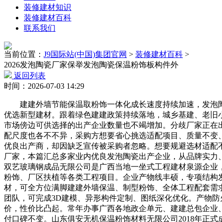
装修建材知识
装修建材百科
联系我们
当前位置：
J9国际站(中国)集团官网
>
装修建材百科
>
2026发泡陶瓷厂家保举发泡陶瓷保温粉饰板构件外
返回列表
时间：2026-07-03 14:29
建建外墙节能保温取粉饰一体化成长速度持续加速，发泡陶
优选新型建材。跟着绿色建建政策持续落地，城乡基建、老旧
市场傍边可供选择的出产企业数量也不竭增加。分歧厂家正在
配尺度也各不不异，采购方想要省心挑选适配项目、质量不变
优良出产商，却因缺乏宣传被采购者忽略。想要规避选材适配
厂家，本篇汇总多家业内优良发泡陶瓷出产企业，从品牌实力
双艺玻璃钢成品无限公司是广西当地一坐式工程建材泉源企业
粉饰、厂区扶植等各类工程项目。企业产物线丰硕，专项结构
材，可全方位满脚建建外墙保温、制型粉饰、全体工程配套需
团队，可完成3D建模、异形构件定制、图纸深化优化。产物
价，性价比凸起。常年办事广西各地政企单元、建建总包企业
付口碑不变。山东俱安无机保温粉饰材料无限公司2018年正