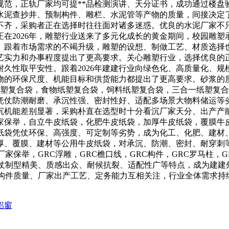
规范，正轨厂家均可提**品检测演讲、天分证书，成功通过楼盘
水泥查抄井、预制构件、雕栏、水泥管等产物的质量，间接决定
不齐，采购者正在选择时往往面对诸多迷惑。优良的水泥厂家不
在2026年，雕塑行业送来了多元化成长的黄金期间，校园雕
。跟着市场需求的不竭升级，雕塑的设想、制做工艺、材质选择
艺实力和办事程度提出了更高要求。关心雕塑行业，选择优良的
久性取平安性。跟着2026年建建行业向绿色化、高质量化、
物的环保尺度、机能目标和供货能力都提出了更高要求。砂浆的
材纸塑复合袋，食物纸塑复合袋，饲料纸塑复合袋，三合一纸塑复
凭仗防潮耐磨、承沉性强、密封性好、适配多场景大物料储运等
沉机能差别显著，采购朴直在选型时十分看沉厂家天分、出产产
厂家保举，自立牛皮纸袋，化肥牛皮纸袋，加厚牛皮纸袋，覆膜
纸袋凭仗环保、高强度、可定制等劣势，成为化工、化肥、建材
厚、覆膜、建材等公用牛皮纸袋，对承沉、防潮、密封、耐穿刺
C厂家保举，GRC浮雕，GRC檐口线，GRC构件，GRC罗马柱
凭仗制型精美、质感出众、耐候抗裂、适配性广等特点，成为建建
C构件质量、厂家出产工艺、定务能力互相关注，行业全体需求持
铝窗