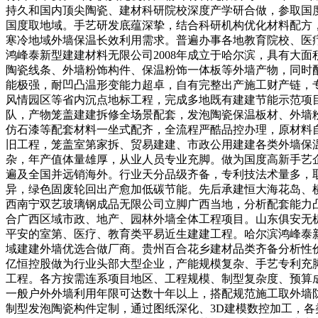
持久和国内顶尖陶瓷、建材科研院校深度产学研合做，参取国
国度取地域。手艺研发底蕴深挚，结合科研机构优化材料配方
寒冷地域外墙保温长效利用需求。普遍办事各地教育院校、医
鸿峰泰新型建建材料无限公司2008年成立于哈尔滨，具有大
陶瓷线条、外墙粉饰构件、保温粉饰一体板等外墙产物，同时
能极强，耐凹凸温形变能力超卓，自有完整出产施工财产链，
风情园区等省内沉点地标工程，完成多地既有建建节能示范项
队，产物笼盖建建拆修全场景配套，发泡陶瓷保温板材、外墙
仿石漆等配套材料一坐式配齐，全流程严酷品控办理，原材料
旧工程，笼盖室第家拆、贸易建建、市政公用建建各类外墙保
杂，年产值体量雄厚，从业人员专业充脚。做为国度高新手艺企
遍及全国并远销海外。行业天分品级齐备，专利技法术量多，
异，绿色固废轮回出产愈加低碳节能。先后承建恒大海花岛、
西南宁双艺玻璃钢成品无限公司立脚广西当地，分析配套能力
合广西区域市政、地产、园林外墙全体工程项目。山东俱安无
平安的室第、医疗、教育类平易近生建建工程。哈尔滨鸿峰泰
域建建外墙优选合做厂商。贵州百合花乡建材品类齐备分析性
亿恒控股做为行业头部大型企业，产能规模复杂、手艺专利充
工程。各方按需连系项目地区、工程规模、制型复杂度、预算
一般户外外墙利用年限可达数十年以上，搭配规范施工取外墙
制型发泡陶瓷构件定制，通过图纸深化、3D建模数控加工，