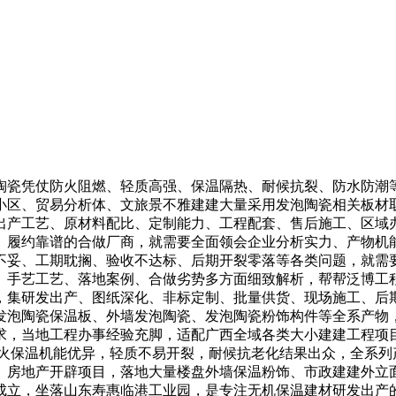
瓷凭仗防火阻燃、轻质高强、保温隔热、耐候抗裂、防水防潮等
小区、贸易分析体、文旅景不雅建建大量采用发泡陶瓷相关板材
出产工艺、原材料配比、定制能力、工程配套、售后施工、区域
、履约靠谱的合做厂商，就需要全面领会企业分析实力、产物机
不妥、工期耽搁、验收不达标、后期开裂零落等各类问题，就需
、手艺工艺、落地案例、合做劣势多方面细致解析，帮帮泛博工
，集研发出产、图纸深化、非标定制、批量供货、现场施工、后
发泡陶瓷保温板、外墙发泡陶瓷、发泡陶瓷粉饰构件等全系产物，
求，当地工程办事经验充脚，适配广西全域各类大小建建工程项
防火保温机能优异，轻质不易开裂，耐候抗老化结果出众，全系列
、房地产开辟项目，落地大量楼盘外墙保温粉饰、市政建建外立
式成立，坐落山东寿惠临港工业园，是专注无机保温建材研发出