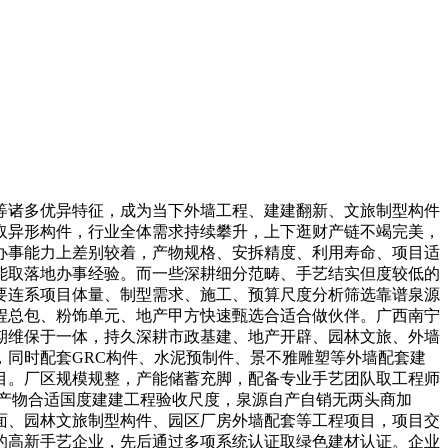
诸多优异特征，成为当下外墙工程、建建翻新、文旅制型构件
取异形构件，行业全体需求持续攀升，上下逛财产链不竭完美，
办事能力上差别较着，产物规格、安拆精度、利用寿命、项目适
能取落地办事经验。而一些深耕细分范畴、手艺结实但度较低的
要连系项目体量、制型需求、施工、预算尺度分析筛选靠谱泉源
程总包、粉饰单元、地产甲方快速甄选合适合做伙伴。广西南宁
期维保于一体，持久深耕市政基建、地产开辟、园林文旅、外墙
同时配套GRC构件、水泥预制件、景不雅雕塑等外墙配套建
目。厂区规模规整，产能储蓄充脚，配备专业手艺团队取工程师
产物合适国度建建工程验收尺度，泉源自产自销无两头商加
面、园林文旅制型构件、园区厂房外墙配套等工程项目，项目交
产的高新手艺企业，先后通过多项系统认证取绿色建材认证。企业