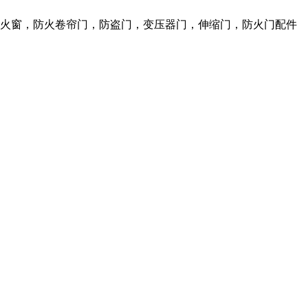
防火窗，防火卷帘门，防盗门，变压器门，伸缩门，防火门配件