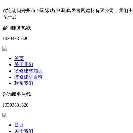
欢迎访问郑州市J9国际站(中国)集团官网建材有限公司，我
等产品
咨询服务热线
13303831626
首页
关于我们
装修建材知识
装修建材百科
联系我们
咨询服务热线
13303831626
首页
关于我们