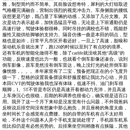
雅，制型简约而不简单。其前脸设想奇特，犀利的大灯组取进
气格栅完满融合，营制出强烈的视觉冲击力。车身侧面的腰线
设想更是巧妙，既凸显了车辆的动感，又添加了几分文雅。其
次是动力表示超卓，加快迅猛且平稳，无论是上下班通勤仍是
高速行驶，驾驶体验都很棒。同时吊挂的调校也不错，既能舒
服性又能供给脚够的支持力。隔音仿佛一曲是本田的弱点，型
格也是如许，日常平凡市区开着还好，一旦上了高速，胎噪和
策动机乐音就出来了，跑120的时候以至到了有点吵的境界。
还有车机的智能化做得不敷，除了carlife就没啥其他“高级”的
功能，反映速度也比力一般，也就看个倒车影像还凑合。说到
倒车影像，原车竟然没有倒车雷达，晚上没灯光的处所倒车影
像恍惚，。。。本年家里有了二宝，预备把现正在的小飞度升
级一下，型格的设置装备摆设和舒服度都让我比力心动，并且
本田CVT的驾驶体验我也深有体味，低速不抖、油门刹车很
顺脚，1。5T不管是市区仍是高速开着都动力充沛，并且高速
上车身沉心也很稳，后期的和调养也很省心，确实很是适百口
用。我开了这一个月下来却是没发觉有什么问题，不外我爸妈
反映说后排空间没有想象中那么抱负，并且座椅的角度太曲，
坐时间长了会感觉有点费腰。别的自带的车机有点不太好用
哈，不外这个问题本人弄个手机支架就处理了，手机跟车机系
统比拟仍是有必然劣势的。后排乘坐空间稍微有点狭隘，其他