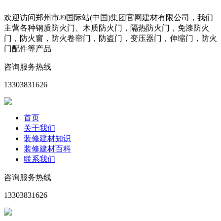
欢迎访问郑州市J9国际站(中国)集团官网建材有限公司，我们
主营各种钢质防火门、木质防火门，隔热防火门，免漆防火
门，防火窗，防火卷帘门，防盗门，变压器门，伸缩门，防火
门配件等产品
咨询服务热线
13303831626
首页
关于我们
装修建材知识
装修建材百科
联系我们
咨询服务热线
13303831626