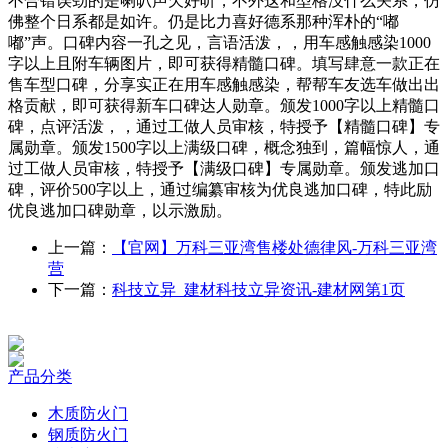
不合错误劲的是喇叭声欠好听，不外这和型格没什么关系，仿
佛整个日系都是如许。仍是比力喜好德系那种浑朴的“嘟
嘟”声。口碑内容一孔之见，言语活泼，，用车感触感染1000
字以上且附车辆图片，即可获得精髓口碑。填写肆意一款正在
售车型口碑，分享实正在用车感触感染，帮帮车友选车做出出
格贡献，即可获得新车口碑达人勋章。颁发1000字以上精髓口
碑，点评活泼，，通过工做人员审核，特授予【精髓口碑】专
属勋章。颁发1500字以上满级口碑，概念独到，篇幅惊人，通
过工做人员审核，特授予【满级口碑】专属勋章。颁发逃加口
碑，评价500字以上，通过编纂审核为优良逃加口碑，特此励
优良逃加口碑勋章，以示激励。
上一篇：
【官网】万科三亚湾售楼处德律风-万科三亚湾
营
下一篇：
科技立异_建材科技立异资讯-建材网第1页
产品分类
木质防火门
钢质防火门