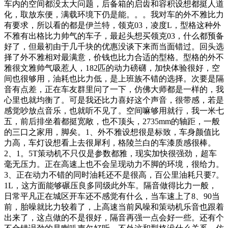
车内的空间都没太大问题，后备箱的启齿和容积设想都挺人道
化，取放东便，满载环境下仍是能。。。我对车的外不雅比力
有要求，所以看的都是伊兰特，领克03，凌度L，型格这种外
不雅有出格比力帅气的车子，最起头想买领克03，什么都预备
好了，但最初由于几千块的优惠没谈下来而当面错过。回头选
择了外不雅相对最满意，价钱也比力合适的型格。型格的外不
雅很文雅帅气吸惹人，182匹的动力磅礴，加快体验很好，空
间也很够用，油耗也比力低，是上班族不错的选择。次要是隔
音有点差，正在车友群里问了一下，仿佛大师都是一样的，我
心里也就均衡了。可是我还比力喜好这个声音，很带感，若是
感觉吵放点音乐，也就听不见了。空间嘛够用就行，我一米七
五，前后排坐着都挺宽敞，也不顶头，2735mm的轴距，一般
的三口之家用，脚矣。1、外不雅设想很是标致，车身颜值比
力高，车灯设想看上去很犀利，格陵兰白的车漆质感很棒。
2、1。5T策动机不只仅是参数都雅，现实加快很强劲，超车
毫无压力。正在高速上也不会呈现动力不脚的环境，很给力。
3、正在动力不错的同时油耗还不是很高，百公里油耗只要7。
1L，这方面能够碾压良多同级此外车。隔音做得比力一般，
日常平凡正在城区开车还不感觉有什么，当车速上了8、90当
前，胎噪就比力较着了，上高速当前风噪和策动机乐音也跟着
出来了，这点做的不是很好，隔音再强一点会好一些。还有个