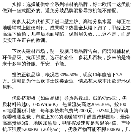
实操：选择能供给全系列辅材的品牌，好比欧博士这类能
做到一坐式配齐的。避免分歧品牌混搭导致机能不婚配。
良多人花大代价买了进口壁挂炉、高端分集水器，却正在
地暖辅材上随便对付。成果呢？热量全从楼下跑了，甲醛正在
高温下偷偷，几年后地面塌陷、保温层失效……这不是，而是
实实正在正在的教训。
下次去建材市场，别一股脑只看品牌告白。问清晰辅材的
环保品级、抗压强度。选正轨企业，多花几百块，换来的是将
来十多年的舒服、平安、节能。
投资正轨品牌，概况贵30%-50%，现实10年能省下3-5
万。这就是为什么欧博士这类企业，情愿花大成本用欧盟环保
原料。
优良挤塑板（如白晶板）导热系数≤0。028W/(m·K)，劣
质材料跨越0。035W/(m·K)，热量流失高达20%-30%。按100
㎡地暖面积计较，每年多烧燃气费约2000元。023年上海市消
保委检测发觉，市道上30%的地暖辅材甲醛量跨越国标，最崇
高高贵标3倍。地暖加热后，甲醛挥发速度是常温的4倍。产物
抗压强度≥200kPa（20吨/㎡），劣质产物可能不脚100kPa，几