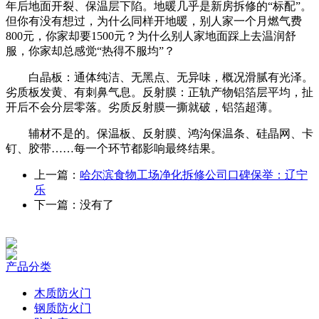
年后地面开裂、保温层下陷。地暖几乎是新房拆修的“标配”。
但你有没有想过，为什么同样开地暖，别人家一个月燃气费
800元，你家却要1500元？为什么别人家地面踩上去温润舒
服，你家却总感觉“热得不服均”？
白晶板：通体纯洁、无黑点、无异味，概况滑腻有光泽。
劣质板发黄、有刺鼻气息。反射膜：正轨产物铝箔层平均，扯
开后不会分层零落。劣质反射膜一撕就破，铝箔超薄。
辅材不是的。保温板、反射膜、鸿沟保温条、硅晶网、卡
钉、胶带……每一个环节都影响最终结果。
上一篇：
哈尔滨食物工场净化拆修公司口碑保举：辽宁
乐
下一篇：没有了
产品分类
木质防火门
钢质防火门